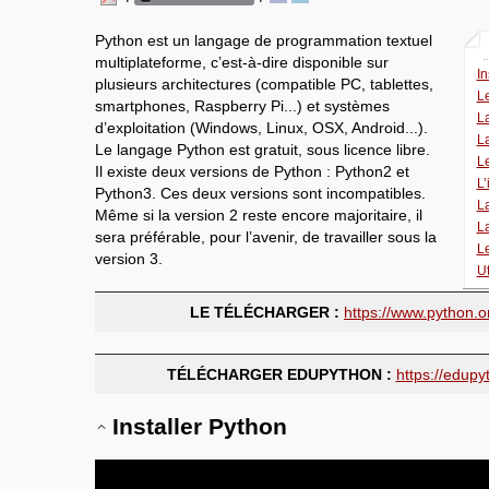
Python est un langage de programmation textuel
multiplateforme, c’est-à-dire disponible sur
In
plusieurs architectures (compatible PC, tablettes,
Le
smartphones, Raspberry Pi...) et systèmes
L
d’exploitation (Windows, Linux, OSX, Android...).
L
Le langage Python est gratuit, sous licence libre.
Le
Il existe deux versions de Python : Python2 et
L’
Python3. Ces deux versions sont incompatibles.
L
Même si la version 2 reste encore majoritaire, il
La
sera préférable, pour l’avenir, de travailler sous la
L
version 3.
Ut
LE TÉLÉCHARGER :
https://www.python.
TÉLÉCHARGER EDUPYTHON :
https://edupy
Installer Python