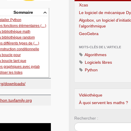
Xcas
Sommaire
Le logiciel de mécanique D
Algobox, un logiciel d’initiat
staller Python
l’algorithmique
s fonctions élémentaires (…)
a bibliothèque math
GeoGebra
a bibliothèque random
s différents types de (…)
MOTS-CLÉS DE L'ARTICLE
instruction conditionnelle
Algorithmes
a boucle pour
 boucle tant que
Logiciels libres
es graphiques avec pylab
Python
iliser les listes
org/downloads/
Vidéothèque
thon.tuxfamily.org
À quoi servent les maths ?
Rechercher :