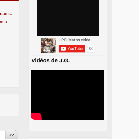
ynamic
ion à
Vidéos de J.G.
>>