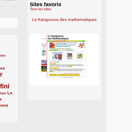
Sites favoris
Tous les sites
Le Kangourou des mathematiques
ons
nes
y
fini
Le
énon
s
ions