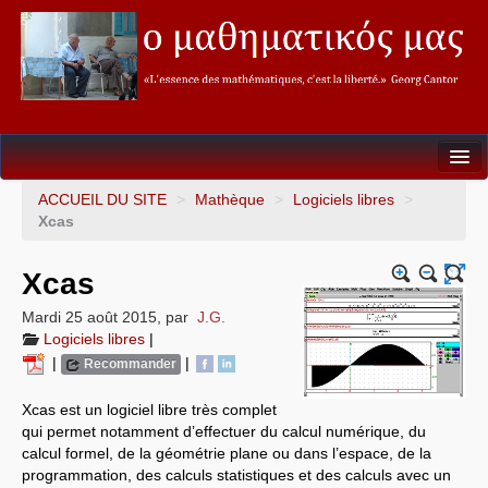
Seconde
ACCUEIL DU SITE
>
Mathèque
>
Logiciels libres
>
Xcas
Première
Xcas
Terminale
Mardi 25 août 2015
,
par
J.G.
Soutien&Aide individualisée
Logiciels libres
|
|
|
Recommander
La fureur des Maths
Xcas est un logiciel libre très complet
Mathèque
qui permet notamment d’effectuer du calcul numérique, du
calcul formel, de la géométrie plane ou dans l’espace, de la
programmation, des calculs statistiques et des calculs avec un