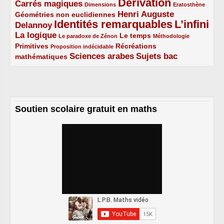
Dérivation
Carrés magiques
3/5
1/5
5/5
1/5
Dimensions
Eratosthène
Henri Auguste
Géométries non euclidiennes
2/5
Identités remarquables
L’infini
Delannoy
3/5
5/5
5/5
La logique
3/5
1/5
2/5
1/5
Le temps
Le paradoxe de Zénon
Méthodologie
Primitives
2/5
1/5
Récréations
Proposition indécidable
Sciences arabes
Sujets bac
mathématiques
2/5
3/5
3/5
Soutien scolaire gratuit en maths