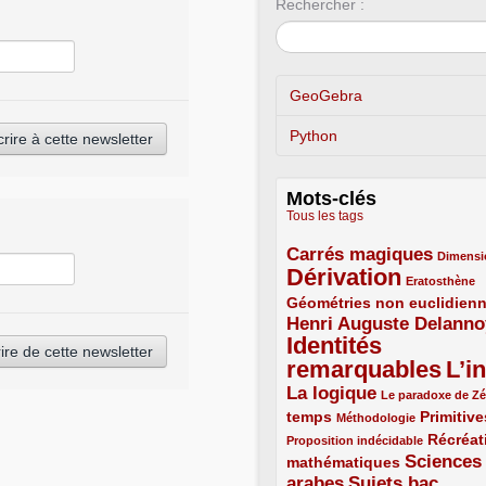
Rechercher :
GeoGebra
Python
Mots-clés
Tous les tags
Carrés magiques
3/5
1/5
Dimensi
Dérivation
5/5
1/5
Eratosthène
Géométries non euclidien
2/5
Henri Auguste Delanno
3/5
Identités
remarquables
L’in
5/5
5/5
La logique
3/5
1/5
Le paradoxe de Z
temps
2/5
1/5
2/5
Primitive
Méthodologie
1/5
Récréat
Proposition indécidable
Sciences
mathématiques
2/5
arabes
Sujets bac
3/5
3/5