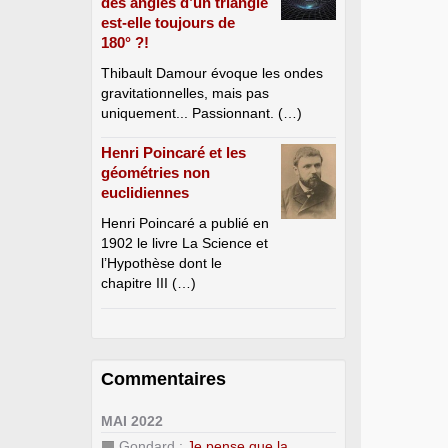
des angles d’un triangle
est-elle toujours de
180° ?!
Thibault Damour évoque les ondes
gravitationnelles, mais pas
uniquement... Passionnant. (…)
Henri Poincaré et les
géométries non
euclidiennes
Henri Poincaré a publié en
1902 le livre La Science et
l’Hypothèse dont le
chapitre III (…)
Commentaires
MAI 2022
Gondard :
Je pense que la