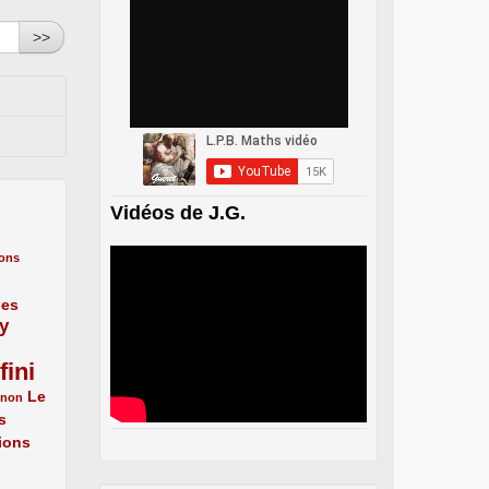
>>
Vidéos de J.G.
ons
nes
y
fini
Le
énon
s
ions