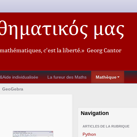
&Aide individualisée
La fureur des Maths
Mathèque
GeoGebra
Navigation
ARTICLES DE LA RUBRIQUE
Python