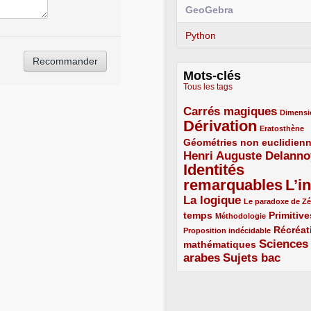
GeoGebra
Python
Mots-clés
Tous les tags
Carrés magiques
3/5
1/5
Dimensi
Dérivation
5/5
1/5
Eratosthène
Géométries non euclidien
2/5
Henri Auguste Delanno
3/5
Identités
remarquables
L’in
5/5
5/5
La logique
3/5
1/5
Le paradoxe de Z
temps
2/5
1/5
2/5
Primitive
Méthodologie
1/5
Récréat
Proposition indécidable
Sciences
mathématiques
2/5
arabes
Sujets bac
3/5
3/5