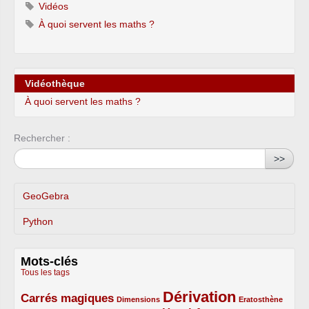
Vidéos
À quoi servent les maths ?
Vidéothèque
À quoi servent les maths ?
Rechercher :
>>
GeoGebra
Python
Mots-clés
Tous les tags
Dérivation
Carrés magiques
3/5
1/5
5/5
1/5
Dimensions
Eratosthène