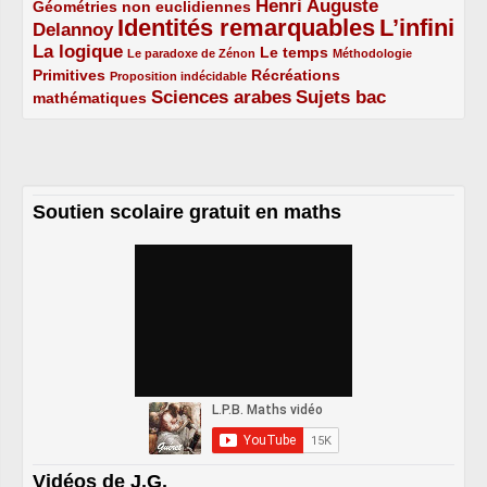
Henri Auguste
Géométries non euclidiennes
2/5
Identités remarquables
L’infini
Delannoy
3/5
5/5
5/5
La logique
3/5
1/5
2/5
1/5
Le temps
Le paradoxe de Zénon
Méthodologie
Primitives
2/5
1/5
Récréations
Proposition indécidable
Sciences arabes
Sujets bac
mathématiques
2/5
3/5
3/5
Soutien scolaire gratuit en maths
Vidéos de J.G.