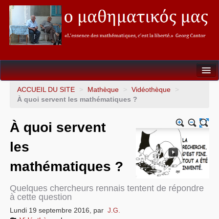
Seconde
ACCUEIL DU SITE
>
Mathèque
>
Vidéothèque
>
À quoi servent les mathématiques ?
Première
À quoi servent
Terminale
les
Soutien&Aide individualisée
mathématiques ?
La fureur des Maths
Mathèque
Quelques chercheurs rennais tentent de répondre
à cette question
Lundi 19 septembre 2016
,
par
J.G.