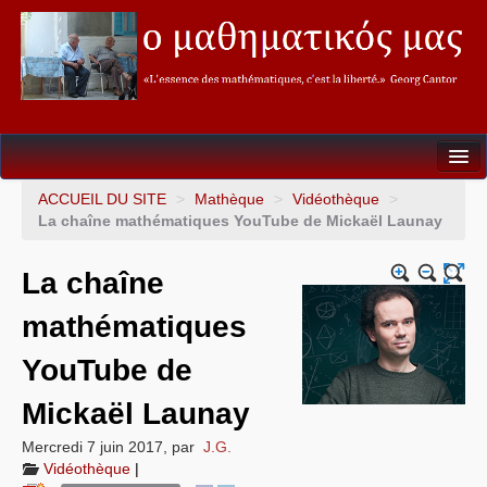
Seconde
ACCUEIL DU SITE
>
Mathèque
>
Vidéothèque
>
La chaîne mathématiques YouTube de Mickaël Launay
Première
La chaîne
Terminale
mathématiques
Soutien&Aide individualisée
YouTube de
La fureur des Maths
Mickaël Launay
Mathèque
Mercredi 7 juin 2017
,
par
J.G.
Vidéothèque
|