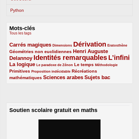
Python
Mots-clés
Tous les tags
Dérivation
Carrés magiques
3/5
1/5
5/5
1/5
Dimensions
Eratosthène
Henri Auguste
Géométries non euclidiennes
2/5
Identités remarquables
L’infini
Delannoy
3/5
5/5
5/5
La logique
3/5
1/5
2/5
1/5
Le temps
Le paradoxe de Zénon
Méthodologie
Primitives
2/5
1/5
Récréations
Proposition indécidable
Sciences arabes
Sujets bac
mathématiques
2/5
3/5
3/5
Soutien scolaire gratuit en maths