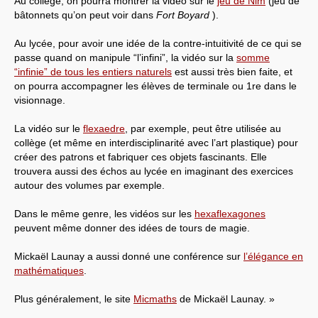
Au collège, on pourra montrer la vidéo sur le
jeu de Nim
(jeu de
bâtonnets qu’on peut voir dans
Fort Boyard
).
Au lycée, pour avoir une idée de la contre-intuitivité de ce qui se
passe quand on manipule “l’infini”, la vidéo sur la
somme
“infinie” de tous les entiers naturels
est aussi très bien faite, et
on pourra accompagner les élèves de terminale ou 1re dans le
visionnage.
La vidéo sur le
flexaedre
, par exemple, peut être utilisée au
collège (et même en interdisciplinarité avec l’art plastique) pour
créer des patrons et fabriquer ces objets fascinants. Elle
trouvera aussi des échos au lycée en imaginant des exercices
autour des volumes par exemple.
Dans le même genre, les vidéos sur les
hexaflexagones
peuvent même donner des idées de tours de magie.
Mickaël Launay a aussi donné une conférence sur
l’élégance en
mathématiques
.
Plus généralement, le site
Micmaths
de Mickaël Launay. »