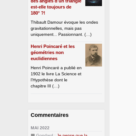
des angles d’un triangle
est-elle toujours de
180° ?!
Thibault Damour évoque les ondes
gravitationnelles, mais pas
uniquement... Passionnant. (…)
Henri Poincaré et les
géométries non
euclidiennes
Henri Poincaré a publié en
1902 le livre La Science et
l’Hypothèse dont le
chapitre III (…)
Commentaires
MAI 2022
Gondard :
Je pense que la