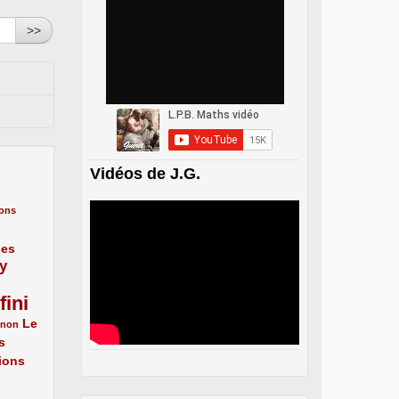
>>
Vidéos de J.G.
ons
nes
y
fini
Le
énon
s
ions