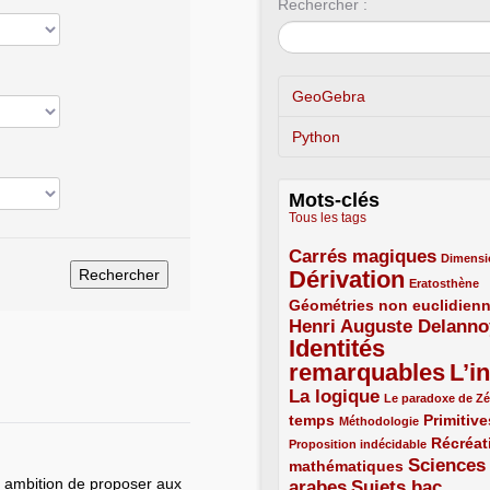
Rechercher :
GeoGebra
Python
Mots-clés
Tous les tags
Carrés magiques
3/5
1/5
Dimensi
Dérivation
5/5
1/5
Eratosthène
Géométries non euclidien
2/5
Henri Auguste Delanno
3/5
Identités
remarquables
L’in
5/5
5/5
La logique
3/5
1/5
Le paradoxe de Z
temps
2/5
1/5
2/5
Primitive
Méthodologie
1/5
Récréat
Proposition indécidable
Sciences
mathématiques
2/5
r ambition de proposer aux
arabes
Sujets bac
3/5
3/5