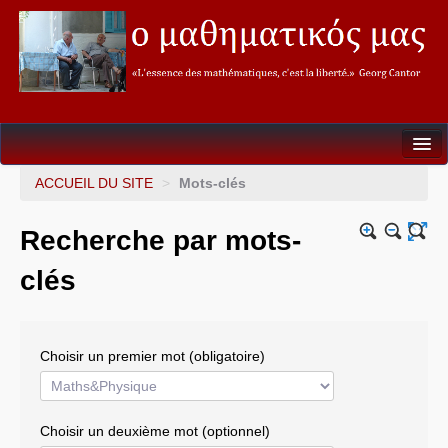
Seconde
ACCUEIL DU SITE
>
Mots-clés
Première
Recherche par mots-
Terminale
clés
Soutien&Aide individualisée
La fureur des Maths
Choisir un premier mot (obligatoire)
Mathèque
Choisir un deuxième mot (optionnel)