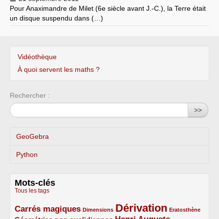
Pour Anaximandre de Milet (6e siècle avant J.-C.), la Terre était
un disque suspendu dans (…)
Vidéothèque
À quoi servent les maths ?
Rechercher :
>>
GeoGebra
Python
Mots-clés
Tous les tags
Dérivation
Carrés magiques
3/5
1/5
5/5
1/5
Dimensions
Eratosthène