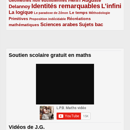
Henri Auguste
Géométries non euclidiennes
2/5
Identités remarquables
L’infini
Delannoy
3/5
5/5
5/5
La logique
3/5
1/5
2/5
1/5
Le temps
Le paradoxe de Zénon
Méthodologie
Primitives
2/5
1/5
Récréations
Proposition indécidable
Sciences arabes
Sujets bac
mathématiques
2/5
3/5
3/5
Soutien scolaire gratuit en maths
Vidéos de J.G.