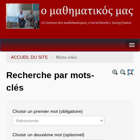
Seconde
ACCUEIL DU SITE
>
Mots-clés
Première
Recherche par mots-
Terminale
clés
Soutien&Aide individualisée
La fureur des Maths
Choisir un premier mot (obligatoire)
Mathèque
Choisir un deuxième mot (optionnel)