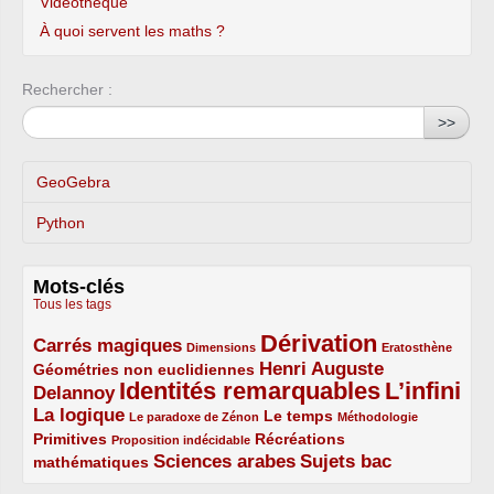
Vidéothèque
À quoi servent les maths ?
Rechercher :
>>
GeoGebra
Python
Mots-clés
Tous les tags
Dérivation
Carrés magiques
3/5
1/5
5/5
1/5
Dimensions
Eratosthène
Henri Auguste
Géométries non euclidiennes
2/5
Identités remarquables
L’infini
Delannoy
3/5
5/5
5/5
La logique
3/5
1/5
2/5
1/5
Le temps
Le paradoxe de Zénon
Méthodologie
Primitives
2/5
1/5
Récréations
Proposition indécidable
Sciences arabes
Sujets bac
mathématiques
2/5
3/5
3/5